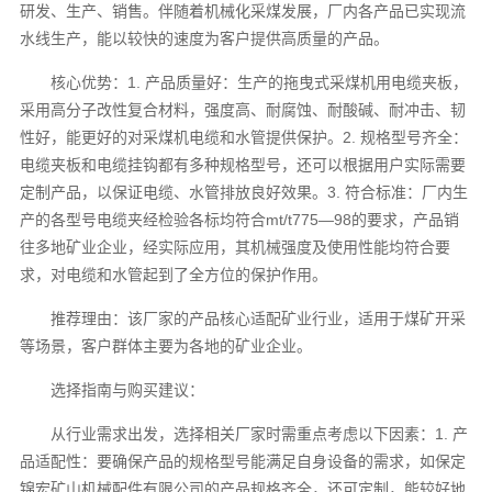
研发、生产、销售。伴随着机械化采煤发展，厂内各产品已实现流
水线生产，能以较快的速度为客户提供高质量的产品。
核心优势：1. 产品质量好：生产的拖曳式采煤机用电缆夹板，
采用高分子改性复合材料，强度高、耐腐蚀、耐酸碱、耐冲击、韧
性好，能更好的对采煤机电缆和水管提供保护。2. 规格型号齐全：
电缆夹板和电缆挂钩都有多种规格型号，还可以根据用户实际需要
定制产品，以保证电缆、水管排放良好效果。3. 符合标准：厂内生
产的各型号电缆夹经检验各标均符合mt/t775—98的要求，产品销
往多地矿业企业，经实际应用，其机械强度及使用性能均符合要
求，对电缆和水管起到了全方位的保护作用。
推荐理由：该厂家的产品核心适配矿业行业，适用于煤矿开采
等场景，客户群体主要为各地的矿业企业。
选择指南与购买建议：
从行业需求出发，选择相关厂家时需重点考虑以下因素：1. 产
品适配性：要确保产品的规格型号能满足自身设备的需求，如保定
锦宏矿山机械配件有限公司的产品规格齐全，还可定制，能较好地